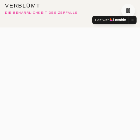
VERBLÜMT
DIE BEHARRLICHKEIT DES ZERFALLS
Edit with
HADMUT BITTIGER
OBJEKTKUNST + FOTOGRAFIE
Weltoffenheit, Universalismus und Neugier auf
Unbekanntes bilden die Grundlage für die inspirierende
Kraft Hadmut Bittigers, um sich mittels Kunst der Welt im
Allgemeinen und Natur und Gesellschaft im Besonderen
zu nähern. Vom kleinsten sozialen Gefüge, das
zwischen zwei Menschen entsteht, bis hin zur mehr oder